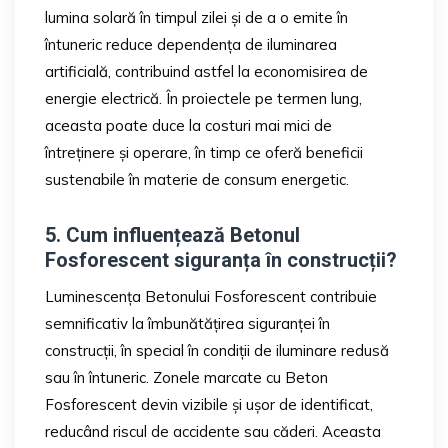
lumina solară în timpul zilei și de a o emite în
întuneric reduce dependența de iluminarea
artificială, contribuind astfel la economisirea de
energie electrică. În proiectele pe termen lung,
aceasta poate duce la costuri mai mici de
întreținere și operare, în timp ce oferă beneficii
sustenabile în materie de consum energetic.
5. Cum influențează Betonul
Fosforescent siguranța în construcții?
Luminescența Betonului Fosforescent contribuie
semnificativ la îmbunătățirea siguranței în
construcții, în special în condiții de iluminare redusă
sau în întuneric. Zonele marcate cu Beton
Fosforescent devin vizibile și ușor de identificat,
reducând riscul de accidente sau căderi. Aceasta