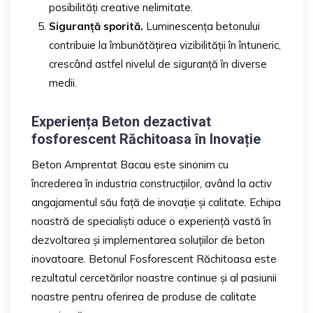
posibilități creative nelimitate.
Siguranță sporită.
Luminescența betonului
contribuie la îmbunătățirea vizibilității în întuneric,
crescând astfel nivelul de siguranță în diverse
medii.
Experiența Beton dezactivat
fosforescent Răchitoasa în Inovație
Beton Amprentat Bacau este sinonim cu
încrederea în industria construcțiilor, având la activ
angajamentul său față de inovație și calitate. Echipa
noastră de specialiști aduce o experiență vastă în
dezvoltarea și implementarea soluțiilor de beton
inovatoare. Betonul Fosforescent Răchitoasa este
rezultatul cercetărilor noastre continue și al pasiunii
noastre pentru oferirea de produse de calitate