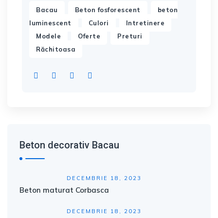
,
,
Bacau
Beton fosforescent
beton
,
,
,
luminescent
Culori
Intretinere
,
,
,
Modele
Oferte
Preturi
Răchitoasa
Beton decorativ Bacau
DECEMBRIE 18, 2023
Beton maturat Corbasca
DECEMBRIE 18, 2023