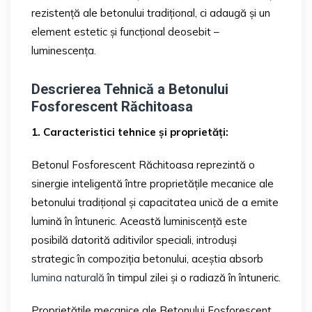
rezistență ale betonului tradițional, ci adaugă și un
element estetic și funcțional deosebit –
luminescența.
Descrierea Tehnică a Betonului
Fosforescent Răchitoasa
1. Caracteristici tehnice și proprietăți:
Betonul Fosforescent Răchitoasa reprezintă o
sinergie inteligentă între proprietățile mecanice ale
betonului tradițional și capacitatea unică de a emite
lumină în întuneric. Această luminiscență este
posibilă datorită aditivilor speciali, introduși
strategic în compoziția betonului, aceștia absorb
lumina naturală
în timpul zilei și o radiază în întuneric.
Proprietățile mecanice ale Betonului Fosforescent