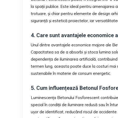
la spații publice. Este ideal pentru amenajarea a
trotuare, și chiar pentru elemente de design arh
siguranță și estetică proiectelor, iar versatilitate
4. Care sunt avantajele economice al
Unul dintre avantajele economice majore ale Bet
Capacitatea sa de a absorbi și stoca lumina solară
dependența de iluminarea artificială, contribuind
termen lung, aceasta poate duce la costuri mai mi
sustenabile în materie de consum energetic.
5. Cum influențează Betonul Fosfore
Luminescența Betonului Fosforescent contribuie se
special în condiții de iluminare redusă sau în înt
ușor de identificat, reducând riscul de accidente