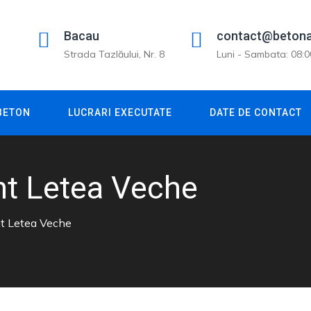
Bacau
contact@betona
Strada Tazlăului, Nr. 8
Luni - Sambata: 08:0
 BETON
LUCRARI EXECUTATE
DATE DE CONTACT
nt Letea Veche
t Letea Veche