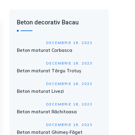
Beton decorativ Bacau
DECEMBRIE 18, 2023
Beton maturat Corbasca
DECEMBRIE 18, 2023
Beton maturat Târgu Trotuș
DECEMBRIE 18, 2023
Beton maturat Livezi
DECEMBRIE 18, 2023
Beton maturat Răchitoasa
DECEMBRIE 18, 2023
Beton maturat Ghimeș-Făget