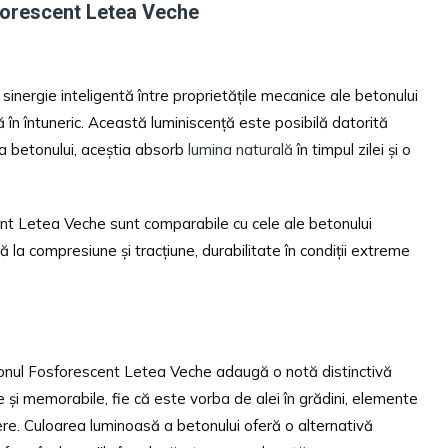
forescent Letea Veche
nergie inteligentă între proprietățile mecanice ale betonului
ă în întuneric. Această luminiscență este posibilă datorită
ția betonului, aceștia absorb
lumina naturală
în timpul zilei și o
nt Letea Veche sunt comparabile cu cele ale betonului
 la compresiune și tracțiune, durabilitate în condiții extreme
etonul Fosforescent Letea Veche adaugă o notă distinctivă
ce și memorabile, fie că este vorba de alei în grădini, elemente
iere. Culoarea luminoasă a betonului oferă o alternativă