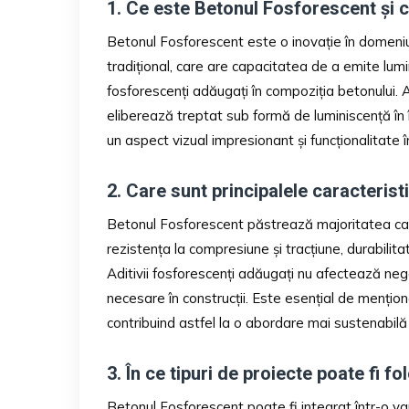
1. Ce este Betonul Fosforescent și
Betonul Fosforescent este o inovație în domeniul
tradițional, care are capacitatea de a emite lumi
fosforescenți adăugați în compoziția betonului. Ac
eliberează treptat sub formă de luminiscență în î
un aspect vizual impresionant și funcționalitate în
2. Care sunt principalele caracteris
Betonul Fosforescent păstrează majoritatea cara
rezistența la compresiune și tracțiune, durabilita
Aditivii fosforescenți adăugați nu afectează neg
necesare în construcții. Este esențial de mențion
contribuind astfel la o abordare mai sustenabilă î
3. În ce tipuri de proiecte poate fi 
Betonul Fosforescent poate fi integrat într-o var