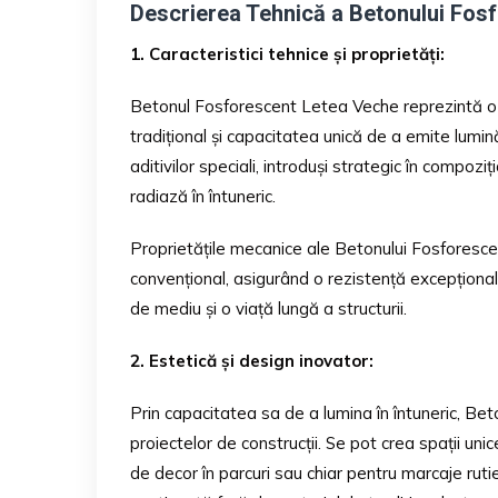
Descrierea Tehnică a Betonului Fos
1. Caracteristici tehnice și proprietăți:
Betonul Fosforescent Letea Veche reprezintă o si
tradițional și capacitatea unică de a emite lumin
aditivilor speciali, introduși strategic în compozi
radiază în întuneric.
Proprietățile mecanice ale Betonului Fosforesce
convențional, asigurând o rezistență excepțională
de mediu și o viață lungă a structurii.
2. Estetică și design inovator:
Prin capacitatea sa de a lumina în întuneric, B
proiectelor de construcții. Se pot crea spații uni
de decor în parcuri sau chiar pentru marcaje rut