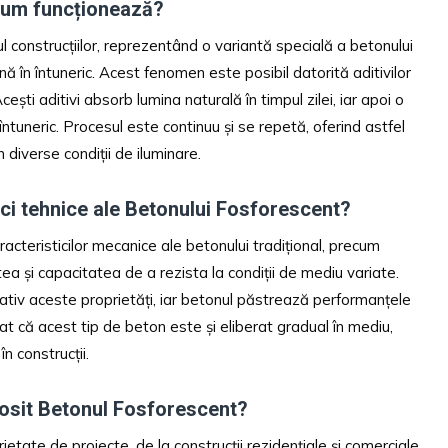
 cum funcționează?
 construcțiilor, reprezentând o variantă specială a betonului
nă în întuneric. Acest fenomen este posibil datorită aditivilor
ești aditivi absorb lumina naturală în timpul zilei, iar apoi o
ntuneric. Procesul este continuu și se repetă, oferind astfel
 diverse condiții de iluminare.
tici tehnice ale Betonului Fosforescent?
cteristicilor mecanice ale betonului tradițional, precum
tea și capacitatea de a rezista la condiții de mediu variate.
ativ aceste proprietăți, iar betonul păstrează performanțele
at că acest tip de beton este și eliberat gradual în mediu,
n construcții.
folosit Betonul Fosforescent?
ietate de proiecte, de la construcții rezidențiale și comerciale