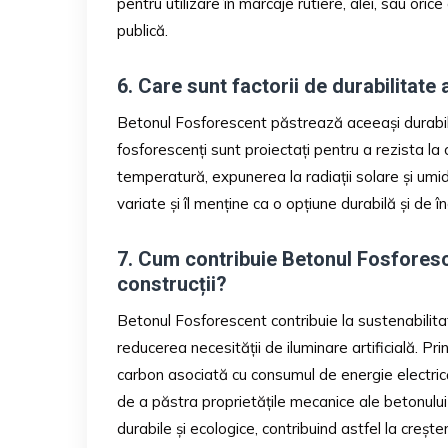
pentru utilizare în marcaje rutiere, alei, sau oric
publică.
6. Care sunt factorii de durabilitat
Betonul Fosforescent păstrează aceeași durabilita
fosforescenți sunt proiectați pentru a rezista la 
temperatură, expunerea la radiații solare și umidit
variate și îl menține ca o opțiune durabilă și de în
7. Cum contribuie Betonul Fosforesce
construcții?
Betonul Fosforescent contribuie la sustenabilitat
reducerea necesității de iluminare artificială. P
carbon asociată cu consumul de energie electric
de a păstra proprietățile mecanice ale betonului t
durabile și ecologice, contribuind astfel la creșter