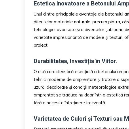
Estetica Inovatoare a Betonului Am
Unul dintre principalele avantaje ale betonului a
diferitelor materiale naturale, precum piatra, că
tehnologiei avansate și a diverselor șabloane 
varietate impresionantă de modele și texturi, ofe
proiect.
Durabilitatea, Investiția în Viitor.
O altă caracteristică esențială a betonului ampre
tehnici moderne de amprentare și tratare a sup
uzură, decolorare și condiții meteorologice extr
amprentat se traduce nu doar într-o estetică rema
fără a necesita întreținere frecventă.
Varietatea de Culori și Texturi sau