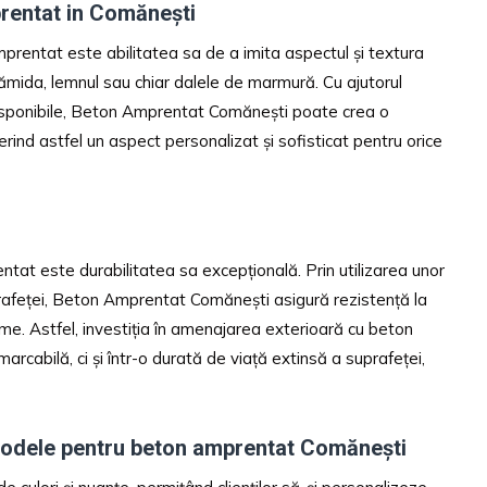
prentat in Comănești
mprentat este abilitatea sa de a imita aspectul și textura
rămida, lemnul sau chiar dalele de marmură. Cu ajutorul
disponibile, Beton Amprentat Comănești poate crea o
rind astfel un aspect personalizat și sofisticat pentru orice
ntat este durabilitatea sa excepțională. Prin utilizarea unor
rafeței, Beton Amprentat Comănești asigură rezistență la
eme. Astfel, investiția în amenajarea exterioară cu beton
rcabilă, ci și într-o durată de viață extinsă a suprafeței,
 Modele pentru beton amprentat Comănești