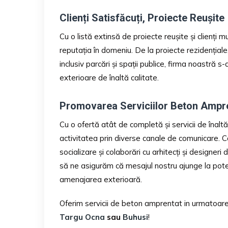
Clienți Satisfăcuți, Proiecte Reușite
Cu o listă extinsă de proiecte reușite și clienți mu
reputația în domeniu. De la proiecte rezidențiale,
inclusiv parcări și spații publice, firma noastră 
exterioare de înaltă calitate.
Promovarea Serviciilor Beton Ampr
Cu o ofertă atât de completă și servicii de îna
activitatea prin diverse canale de comunicare. 
socializare și colaborări cu arhitecți și designer
să ne asigurăm că mesajul nostru ajunge la potenți
amenajarea exterioară.
Oferim servicii de beton amprentat in urmatoar
Targu Ocna
sau
Buhusi
!