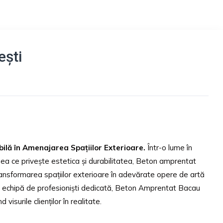
ști
lă în Amenajarea Spațiilor Exterioare.
Într-o lume în
 ceea ce privește estetica și durabilitatea, Beton amprentat
ansformarea spațiilor exterioare în adevărate opere de artă
 o echipă de profesioniști dedicată, Beton Amprentat Bacau
visurile clienților în realitate.