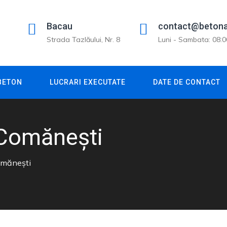
Bacau
contact@betona
Strada Tazlăului, Nr. 8
Luni - Sambata: 08:0
 BETON
LUCRARI EXECUTATE
DATE DE CONTACT
Comănești
omănești