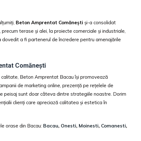
lțumiți,
Beton Amprentat Comănești
și-a consolidat
 precum terase și alei, la proiecte comerciale și industriale,
s-a dovedit a fi partenerul de încredere pentru amenajările
entat Comănești
ltă calitate, Beton Amprentat Bacau își promovează
Campanii de marketing online, prezență pe rețelele de
i de peisaj sunt doar câteva dintre strategiile noastre. Dorim
alii clienți care apreciază calitatea și estetica în
ele orase din Bacau:
Bacau
,
Onesti
,
Moinesti
,
Comanesti
,