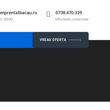
mprentatbacau.ro
0738.470.339
0 -20:00
Informatii comerciale
VREAU OFERTA