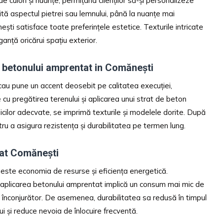
 culori și nuanțe, permițând clienților să-și personalizeze
mită aspectul pietrei sau lemnului, până la nuanțe mai
i satisface toate preferințele estetice. Texturile intricate
ganță oricărui spațiu exterior.
 betonului amprentat in Comănești
au pune un accent deosebit pe calitatea execuției,
cu pregătirea terenului și aplicarea unui strat de beton
hnicilor adecvate, se imprimă texturile și modelele dorite. După
u a asigura rezistența și durabilitatea pe termen lung.
tat Comănești
este economia de resurse și eficiența energetică.
i aplicarea betonului amprentat implică un consum mai mic de
ui înconjurător. De asemenea, durabilitatea sa redusă în timpul
i și reduce nevoia de înlocuire frecventă.