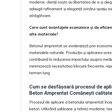
moderne, clienții noștri au libertatea de a-și aleg
adaugă rafinament și eleganță oricărui spațiu ext
atrăgătoare.
Care sunt avantajele economice și de eficie
alte materiale?
Betonul amprentat se evidențiază prin economia 
materialele naturale. Producția și aplicarea ace
contribuind la reducerea impactului asupra mediul
minimizează necesitatea înlocuirii frecvente, re
termen lung.
Cum se desfășoară procesul de apli
Beton Amprentat Comănești calitate
Procesul de aplicare a betonului amprentat încep
beton. Utilizând șabloane și tehnici moderne, tex