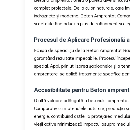
Betonul amprentat oferă o paletă diversificată de
complet proiectele. De la culori naturale, care i
îndrăznețe și moderne, Beton Amprentat Comăneșt
și detaliile fine aduc un plus de rafinament și ele
Procesul de Aplicare Profesională a
Echipa de specialiști de la Beton Amprentat Bac
garantând rezultate impecabile. Procesul începe 
special. Apoi, prin utilizarea șabloanelor și a te
amprentare, se aplică tratamente specifice pentr
Accesibilitate pentru Beton ampren
O altă valoare adăugată a betonului amprentat 
Comparativ cu materialele naturale, producția ș
energie, contribuind astfel la protejarea mediul
vieții active minimizează impactul asupra mediulu