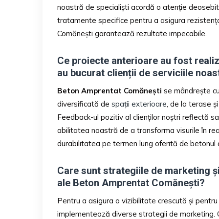
noastră de specialiști acordă o atenție deosebită
tratamente specifice pentru a asigura rezistenț
Comănești garantează rezultate impecabile.
Ce proiecte anterioare au fost real
au bucurat clienții de serviciile noas
Beton Amprentat Comănești
se mândrește cu 
diversificată de
spații exterioare
, de la terase și
Feedback-ul pozitiv al clienților noștri reflectă s
abilitatea noastră de a transforma visurile în rea
durabilitatea pe termen lung oferită de betonul
Care sunt strategiile de marketing și
ale Beton Amprentat Comănești?
Pentru a asigura o vizibilitate crescută și pentr
implementează diverse strategii de marketing. Ca