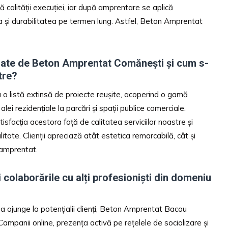
 calității execuției, iar după amprentare se aplică
a și durabilitatea pe termen lung. Astfel, Beton Amprentat
izate de Beton Amprentat Comănești și cum s-
tre?
o listă extinsă de proiecte reușite, acoperind o gamă
 alei rezidențiale la parcări și spații publice comerciale.
atisfacția acestora față de calitatea serviciilor noastre și
litate. Clienții apreciază atât estetica remarcabilă, cât și
 amprentat.
 colaborările cu alți profesioniști din domeniu
u a ajunge la potențialii clienți, Beton Amprentat Bacau
mpanii online, prezența activă pe rețelele de socializare și