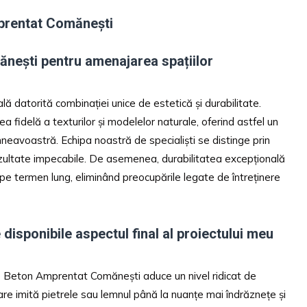
mprentat Comănești
nești pentru amenajarea spațiilor
datorită combinației unice de estetică și durabilitate.
 fidelă a texturilor și modelelor naturale, oferind astfel un
mneavoastră. Echipa noastră de specialiști se distinge prin
rezultate impecabile. De asemenea, durabilitatea excepțională
 pe termen lung, eliminând preocupările legate de întreținere
 disponibile aspectul final al proiectului meu
e de Beton Amprentat Comănești aduce un nivel ridicat de
care imită pietrele sau lemnul până la nuanțe mai îndrăznețe și