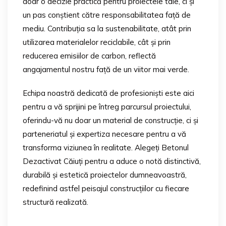
doar o decizie practică pentru proiectele tale, ci și
un pas conștient către responsabilitatea față de
mediu. Contribuția sa la sustenabilitate, atât prin
utilizarea materialelor reciclabile, cât și prin
reducerea emisiilor de carbon, reflectă
angajamentul nostru față de un viitor mai verde.
Echipa noastră dedicată de profesioniști este aici
pentru a vă sprijini pe întreg parcursul proiectului,
oferindu-vă nu doar un material de construcție, ci și
parteneriatul și expertiza necesare pentru a vă
transforma viziunea în realitate. Alegeți Betonul
Dezactivat Căiuți pentru a aduce o notă distinctivă,
durabilă și estetică proiectelor dumneavoastră,
redefinind astfel peisajul construcțiilor cu fiecare
structură realizată.