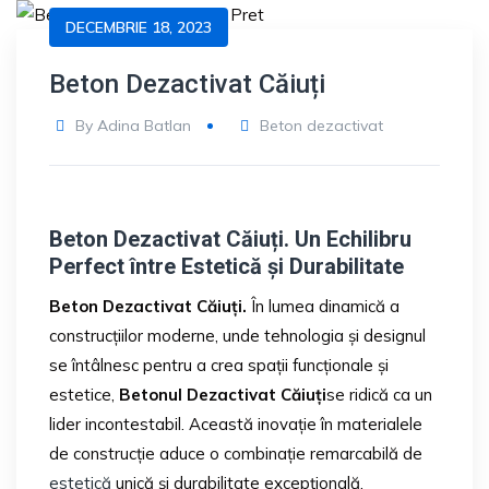
DECEMBRIE 18, 2023
Beton Dezactivat Căiuți
By
Adina Batlan
Beton dezactivat
Beton Dezactivat Căiuți. Un Echilibru
Perfect între Estetică și Durabilitate
Beton Dezactivat Căiuți.
În lumea dinamică a
construcțiilor moderne, unde tehnologia și designul
se întâlnesc pentru a crea spații funcționale și
estetice,
Betonul Dezactivat Căiuți
se ridică ca un
lider incontestabil. Această inovație în materialele
de construcție aduce o combinație remarcabilă de
estetică
unică și durabilitate excepțională.