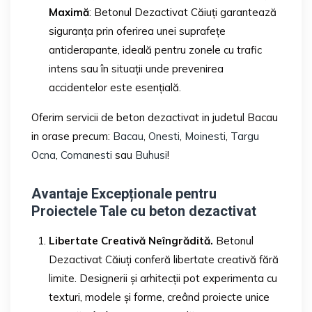
Maximă
: Betonul Dezactivat Căiuți garantează
siguranța prin oferirea unei suprafețe
antiderapante, ideală pentru zonele cu trafic
intens sau în situații unde prevenirea
accidentelor este esențială.
Oferim servicii de beton dezactivat in judetul Bacau
in orase precum:
Bacau
,
Onesti
,
Moinesti
,
Targu
Ocna
,
Comanesti
sau
Buhusi
!
Avantaje Excepționale pentru
Proiectele Tale cu beton dezactivat
Libertate Creativă Neîngrădită.
Betonul
Dezactivat Căiuți conferă libertate creativă fără
limite. Designerii și arhitecții pot experimenta cu
texturi, modele și forme, creând proiecte unice