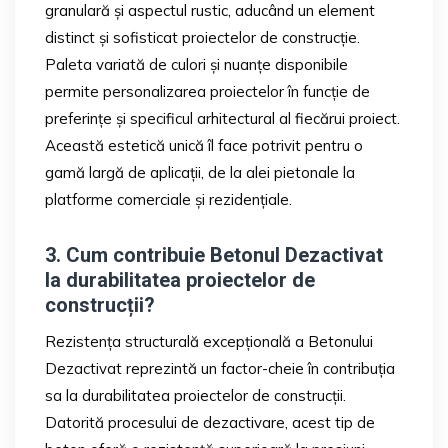
granulară și aspectul rustic, aducând un element
distinct și sofisticat proiectelor de construcție.
Paleta variată de culori și nuanțe disponibile
permite personalizarea proiectelor în funcție de
preferințe și specificul arhitectural al fiecărui proiect.
Această estetică unică îl face potrivit pentru o
gamă largă de aplicații, de la alei pietonale la
platforme comerciale și rezidențiale.
3. Cum contribuie Betonul Dezactivat
la durabilitatea proiectelor de
construcții?
Rezistența structurală excepțională a Betonului
Dezactivat reprezintă un factor-cheie în contribuția
sa la durabilitatea proiectelor de construcții.
Datorită procesului de dezactivare, acest tip de