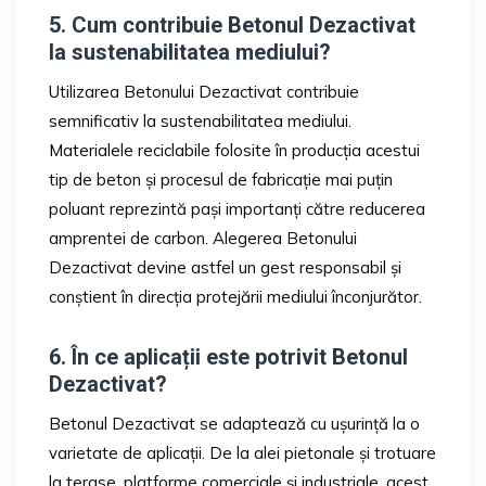
5. Cum contribuie Betonul Dezactivat
la sustenabilitatea mediului?
Utilizarea Betonului Dezactivat contribuie
semnificativ la sustenabilitatea mediului.
Materialele reciclabile folosite în producția acestui
tip de beton și procesul de fabricație mai puțin
poluant reprezintă pași importanți către reducerea
amprentei de carbon. Alegerea Betonului
Dezactivat devine astfel un gest responsabil și
conștient în direcția protejării mediului înconjurător.
6. În ce aplicații este potrivit Betonul
Dezactivat?
Betonul Dezactivat se adaptează cu ușurință la o
varietate de aplicații. De la alei pietonale și trotuare
la terase, platforme comerciale și industriale, acest