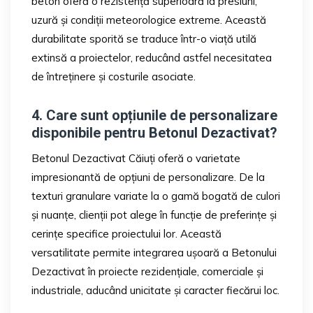
beton oferă o rezistență superioară la presiuni,
uzură și condiții meteorologice extreme. Această
durabilitate sporită se traduce într-o viață utilă
extinsă a proiectelor, reducând astfel necesitatea
de întreținere și costurile asociate.
4. Care sunt opțiunile de personalizare
disponibile pentru Betonul Dezactivat?
Betonul Dezactivat Căiuți oferă o varietate
impresionantă de opțiuni de personalizare. De la
texturi granulare variate la o gamă bogată de culori
și nuanțe, clienții pot alege în funcție de preferințe și
cerințe specifice proiectului lor. Această
versatilitate permite integrarea ușoară a Betonului
Dezactivat în proiecte rezidențiale, comerciale și
industriale, aducând unicitate și caracter fiecărui loc.