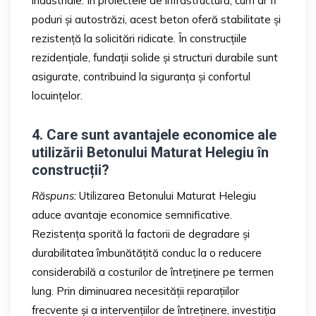
industriale. În proiectele de infrastructură, cum ar fi
poduri și autostrăzi, acest beton oferă stabilitate și
rezistență la solicitări ridicate. În construcțiile
rezidențiale, fundații solide și structuri durabile sunt
asigurate, contribuind la siguranța și confortul
locuințelor.
4. Care sunt avantajele economice ale
utilizării Betonului Maturat Helegiu în
construcții?
Răspuns:
Utilizarea Betonului Maturat Helegiu
aduce avantaje economice semnificative.
Rezistența sporită la factorii de degradare și
durabilitatea îmbunătățită conduc la o reducere
considerabilă a costurilor de întreținere pe termen
lung. Prin diminuarea necesității reparațiilor
frecvente și a intervențiilor de întreținere, investiția