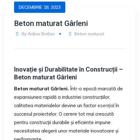
DECEMBRIE 18, 2023
Beton maturat Gârleni
By
Adina Batlan
Beton maturat
Inovație și Durabilitate în Construcții –
Beton maturat Gârleni
Beton maturat Gârleni.
Într-o epocă marcată de
expansiunea rapidă a industriei construcțiilor,
calitatea materialelor devine un factor
esențial
în
succesul proiectelor. O cerere tot mai crescută
pentru construcții durabile și eficiente impune
necesitatea alegerii unor materiale inovatoare și
performante.