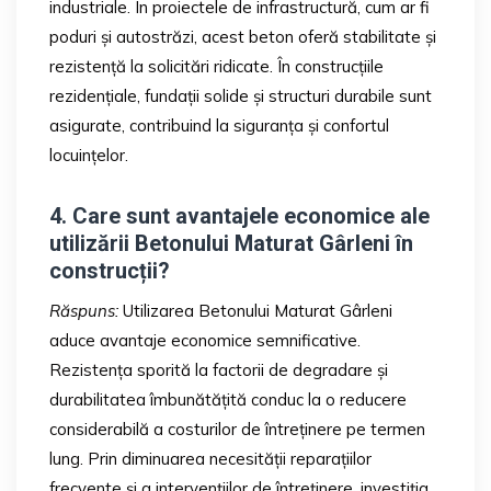
industriale. În proiectele de infrastructură, cum ar fi
poduri și autostrăzi, acest beton oferă stabilitate și
rezistență la solicitări ridicate. În construcțiile
rezidențiale, fundații solide și structuri durabile sunt
asigurate, contribuind la siguranța și confortul
locuințelor.
4. Care sunt avantajele economice ale
utilizării Betonului Maturat Gârleni în
construcții?
Răspuns:
Utilizarea Betonului Maturat Gârleni
aduce avantaje economice semnificative.
Rezistența sporită la factorii de degradare și
durabilitatea îmbunătățită conduc la o reducere
considerabilă a costurilor de întreținere pe termen
lung. Prin diminuarea necesității reparațiilor
frecvente și a intervențiilor de întreținere, investiția