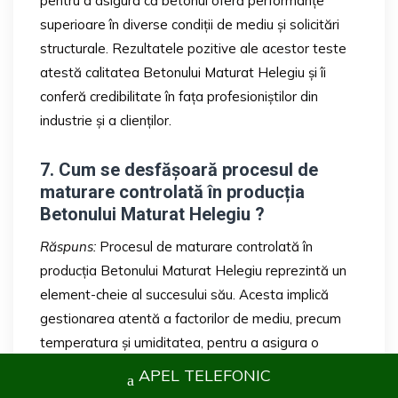
pentru a asigura că betonul oferă performanțe
superioare în diverse condiții de mediu și solicitări
structurale. Rezultatele pozitive ale acestor teste
atestă calitatea Betonului Maturat Helegiu și îi
conferă credibilitate în fața profesioniștilor din
industrie și a clienților.
7. Cum se desfășoară procesul de
maturare controlată în producția
Betonului Maturat Helegiu ?
Răspuns:
Procesul de maturare controlată în
producția Betonului Maturat Helegiu reprezintă un
element-cheie al succesului său. Acesta implică
gestionarea atentă a factorilor de mediu, precum
temperatura și umiditatea, pentru a asigura o
întărire uniformă a betonului. Instalațiile moderne
APEL TELEFONIC
sunt echipate cu tehnologii avansate pentru a